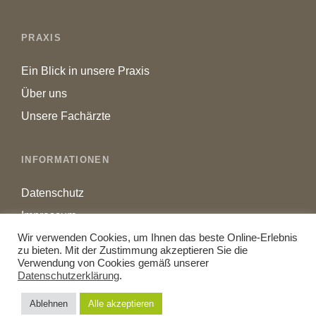
PRAXIS
Ein Blick in unsere Praxis
Über uns
Unsere Fachärzte
INFORMATIONEN
Datenschutz
Impressum
Wir verwenden Cookies, um Ihnen das beste Online-Erlebnis
zu bieten. Mit der Zustimmung akzeptieren Sie die
Verwendung von Cookies gemäß unserer
Datenschutzerklärung
.
COPYRIGHT © 2026
AUGENARZT DÖBELN
DR. MED. UWE
SCHEIDA | DR. MED. PETER RICHTER | DR. MED.
Ablehnen
Alle akzeptieren
MATTHIAS DITTMANN | RALF BLEIFUSS